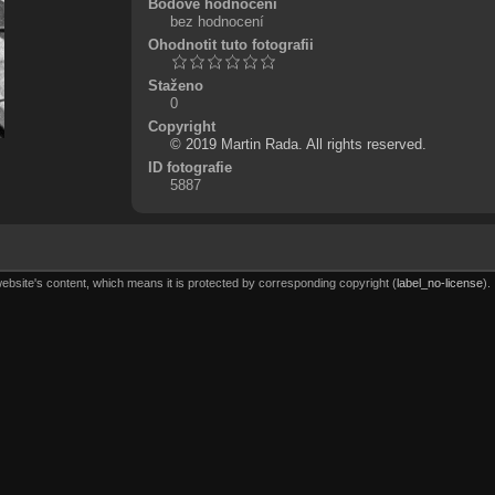
Bodové hodnocení
bez hodnocení
Ohodnotit tuto fotografii
Staženo
0
Copyright
© 2019 Martin Rada. All rights reserved.
ID fotografie
5887
website's content, which means it is protected by corresponding copyright (
label_no-license
).