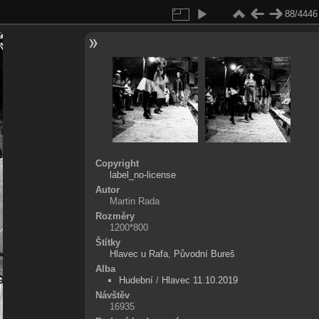
88/4446
Copyright
label_no-license
Autor
Martin Rada
Rozměry
1200*800
Štítky
Hlavec u Rafa
,
Původní Bureš
Alba
Hudební
/
Hlavec 11.10.2019
Návštěv
16935