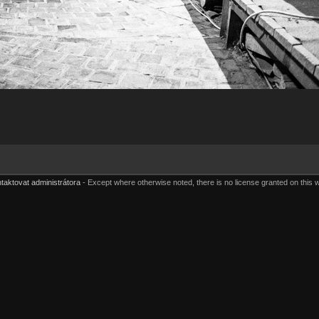
taktovat administrátora
Except where otherwise noted, there is no license granted on this 