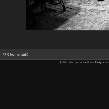
0 komentářů
Publikováno pomocí aplikace
Piwigo
-
Kon