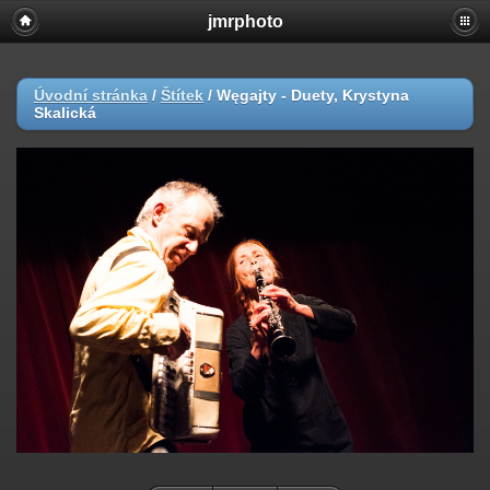
jmrphoto
Úvodní stránka
/
Štítek
/
Węgajty - Duety, Krystyna
Skalická