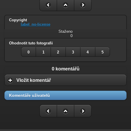
Copyright
label_no-license
Staženo
0
Ohodnotit tuto fotografii
0
1
2
3
4
5
0 komentářů
Vložit komentář
Komentáře uživatelů