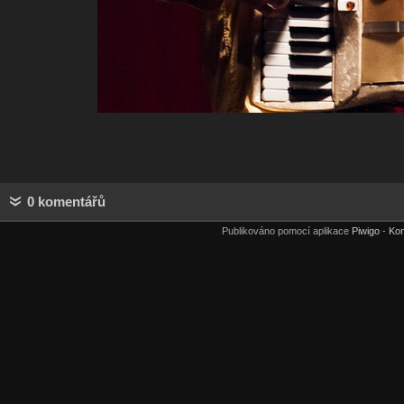
0 komentářů
Publikováno pomocí aplikace
Piwigo
-
Kon