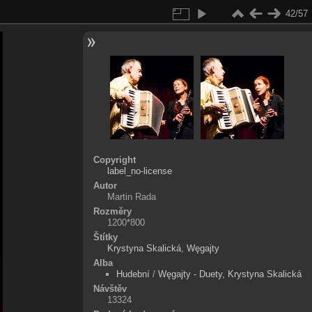
42/57
Copyright
label_no-license
Autor
Martin Rada
Rozměry
1200*800
Štítky
Krystyna Skalická
,
Węgajty
Alba
Hudební
/
Węgajty - Duety, Krystyna Skalická
Návštěv
13324