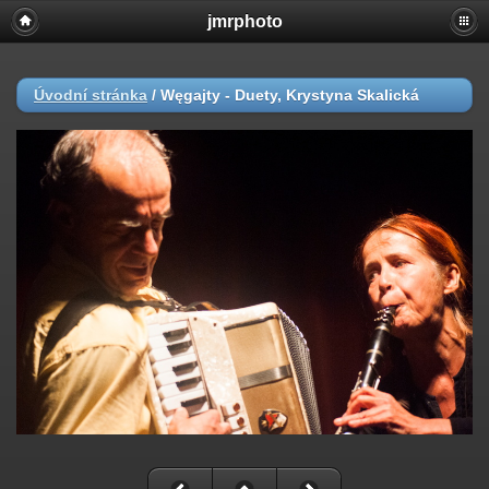
jmrphoto
Úvodní stránka
/
Węgajty - Duety, Krystyna Skalická