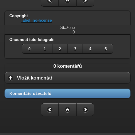
Copyright
label_no-license
Staženo
0
Ohodnotit tuto fotografii
0
1
2
3
4
5
0 komentářů
Vložit komentář
Komentáře uživatelů