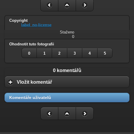
Copyright
label_no-license
Staženo
0
Ohodnotit tuto fotografii
0
1
2
3
4
5
0 komentářů
Vložit komentář
Komentáře uživatelů