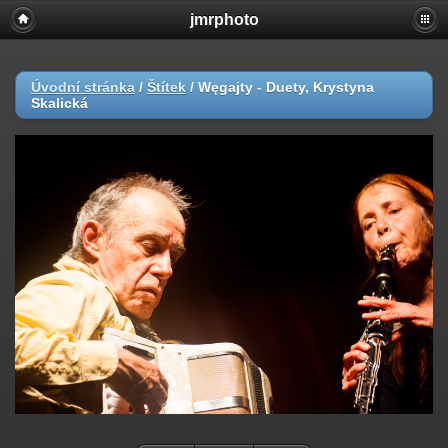
jmrphoto
Úvodní stránka
/
Štítek
/
Węgajty - Duety, Krystyna
Skalická