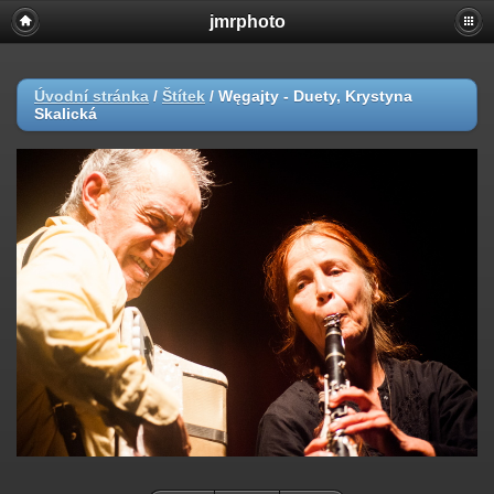
jmrphoto
Úvodní stránka
/
Štítek
/
Węgajty - Duety, Krystyna
Skalická