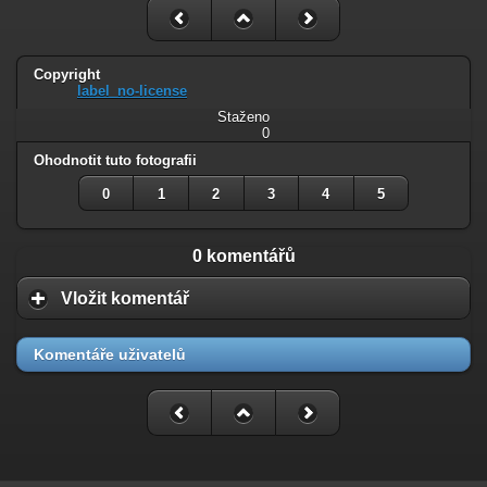
Copyright
label_no-license
Staženo
0
Ohodnotit tuto fotografii
0
1
2
3
4
5
0 komentářů
Vložit komentář
Komentáře uživatelů