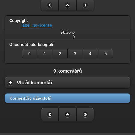
Copyright
label_no-license
Staženo
0
Ohodnotit tuto fotografii
0
1
2
3
4
5
0 komentářů
Vložit komentář
Komentáře uživatelů