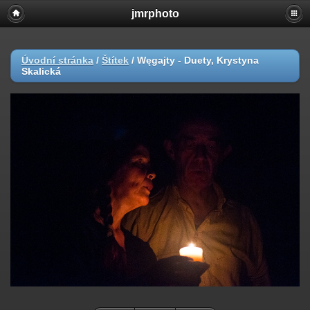
jmrphoto
Úvodní stránka
/
Štítek
/
Węgajty - Duety, Krystyna
Skalická