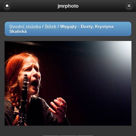
jmrphoto
Úvodní stránka
/
Štítek
/
Węgajty - Duety, Krystyna
Skalická