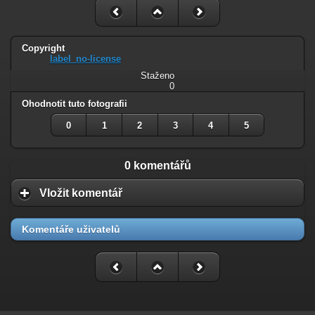
Copyright
label_no-license
Staženo
0
Ohodnotit tuto fotografii
0
1
2
3
4
5
0 komentářů
Vložit komentář
Komentáře uživatelů