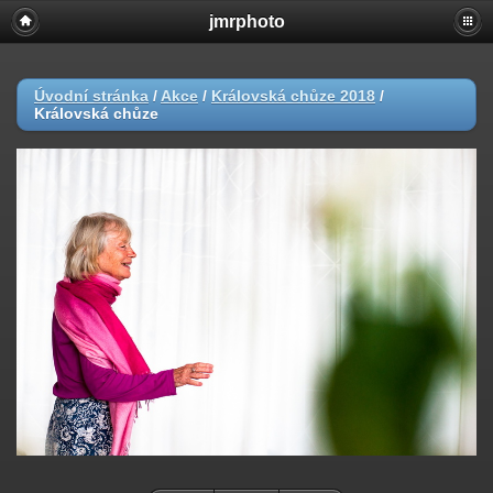
jmrphoto
Úvodní stránka
/
Akce
/
Královská chůze 2018
/
Královská chůze