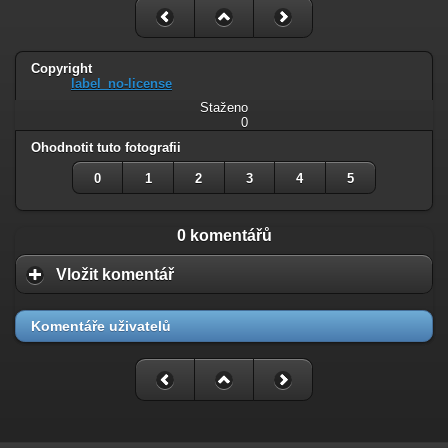
Copyright
label_no-license
Staženo
0
Ohodnotit tuto fotografii
0
1
2
3
4
5
0 komentářů
Vložit komentář
Komentáře uživatelů