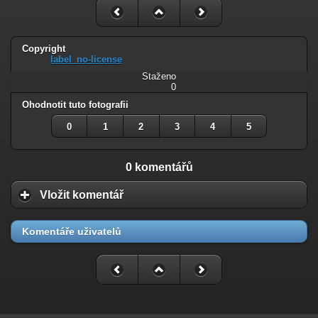
Copyright
label_no-license
Staženo
0
Ohodnotit tuto fotografii
0
1
2
3
4
5
0 komentářů
Vložit komentář
Komentáře uživatelů