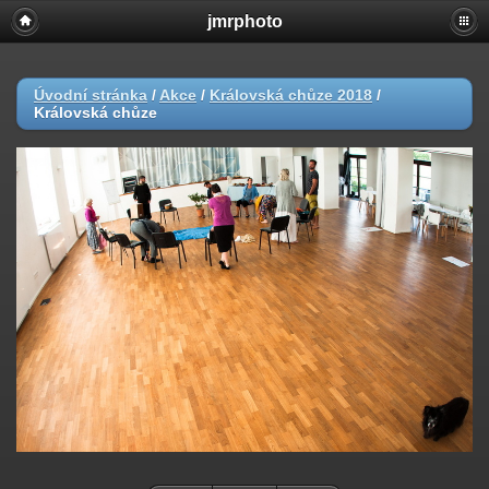
jmrphoto
Úvodní stránka
/
Akce
/
Královská chůze 2018
/
Královská chůze