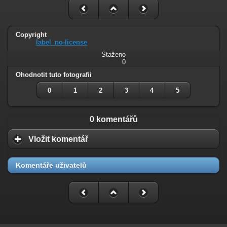
Copyright
label_no-license
Staženo
0
Ohodnotit tuto fotografii
0
1
2
3
4
5
0 komentářů
Vložit komentář
Komentáře uživatelů