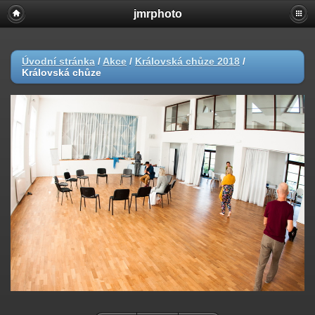
jmrphoto
Úvodní stránka
/
Akce
/
Královská chůze 2018
/
Královská chůze