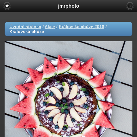
jmrphoto
Úvodní stránka
/
Akce
/
Královská chůze 2018
/
Královská chůze