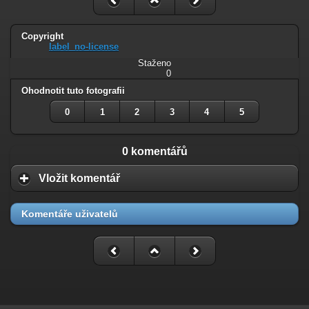
Copyright
label_no-license
Staženo
0
Ohodnotit tuto fotografii
0
1
2
3
4
5
0 komentářů
Vložit komentář
Komentáře uživatelů