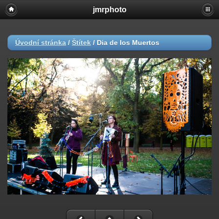
jmrphoto
Úvodní stránka
/
Štítek
/
Dia de los Muertos