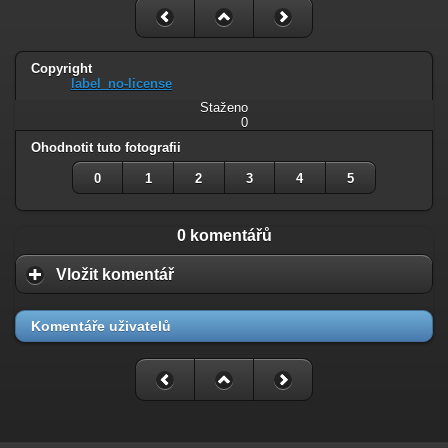
Copyright
label_no-license
Staženo
0
Ohodnotit tuto fotografii
0
1
2
3
4
5
0 komentářů
Vložit komentář
Komentáře uživatelů