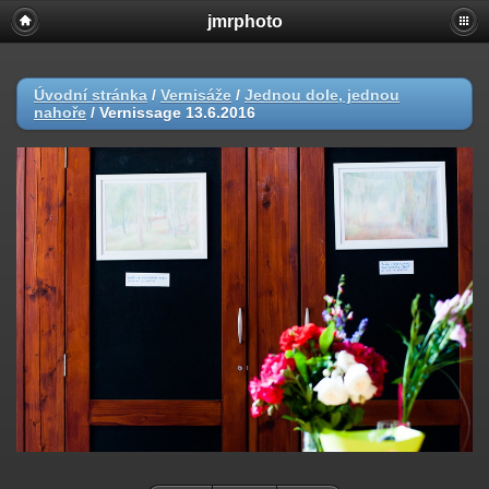
jmrphoto
Úvodní stránka
/
Vernisáže
/
Jednou dole, jednou
nahoře
/
Vernissage 13.6.2016