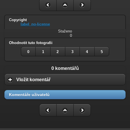
Copyright
label_no-license
Staženo
0
Ohodnotit tuto fotografii
0
1
2
3
4
5
0 komentářů
Vložit komentář
Komentáře uživatelů