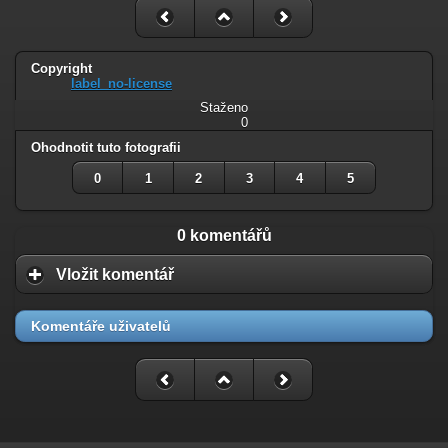
Copyright
label_no-license
Staženo
0
Ohodnotit tuto fotografii
0
1
2
3
4
5
0 komentářů
Vložit komentář
Komentáře uživatelů