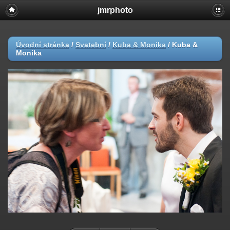
jmrphoto
Úvodní stránka
/
Svatební
/
Kuba & Monika
/
Kuba &
Monika