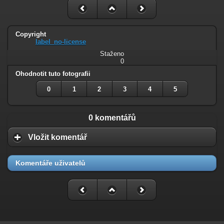
Copyright
label_no-license
Staženo
0
Ohodnotit tuto fotografii
0
1
2
3
4
5
0 komentářů
Vložit komentář
Komentáře uživatelů