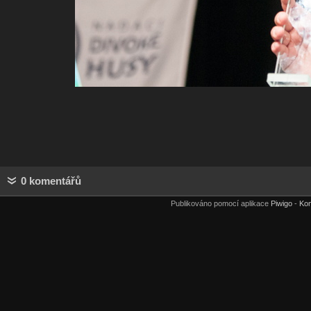
0 komentářů
Publikováno pomocí aplikace
Piwigo
-
Kon