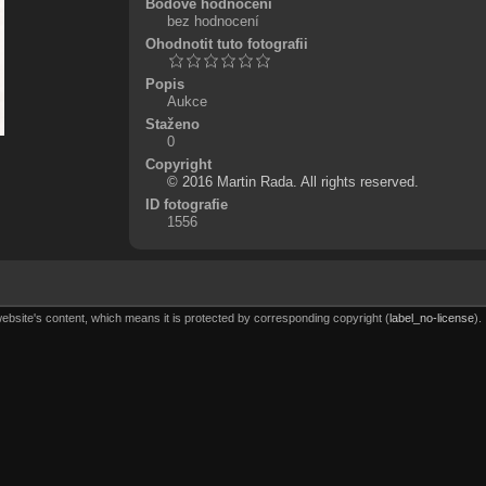
Bodové hodnocení
bez hodnocení
Ohodnotit tuto fotografii
Popis
Aukce
Staženo
0
Copyright
© 2016 Martin Rada. All rights reserved.
ID fotografie
1556
website's content, which means it is protected by corresponding copyright (
label_no-license
).