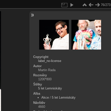
76/273
Copyright
label_no-license
Autor
Martin Rada
Rozměry
1200*800
Štítky
5 let Lemniskáty
Alba
Akce
/
5 let Lemniskáty
Návštěv
4660