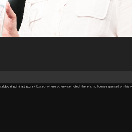
taktovat administrátora
Except where otherwise noted, there is no license granted on this 