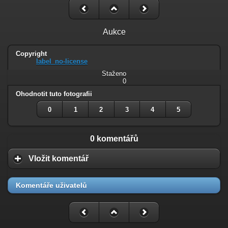
Aukce
Copyright
label_no-license
Staženo
0
Ohodnotit tuto fotografii
0
1
2
3
4
5
0 komentářů
Vložit komentář
Komentáře uživatelů