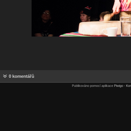
0 komentářů
Publikováno pomocí aplikace
Piwigo
-
Kon