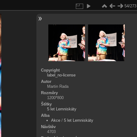
54/273
Copyright
label_no-license
Autor
Martin Rada
Rozměry
1200*800
Štítky
5 let Lemniskáty
Alba
Akce
/
5 let Lemniskáty
Návštěv
4703