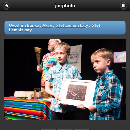
jmrphoto
Úvodní stránka
/
Akce
/
5 let Lemniskáty
/
5 let
Lemniskáty