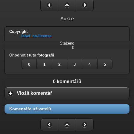
Aukce
Copyright
label_no-license
Staženo
0
Ohodnotit tuto fotografii
0
1
2
3
4
5
0 komentářů
Vložit komentář
Komentáře uživatelů