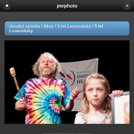
jmrphoto
Úvodní stránka
/
Akce
/
5 let Lemniskáty
/
5 let
Lemniskáty