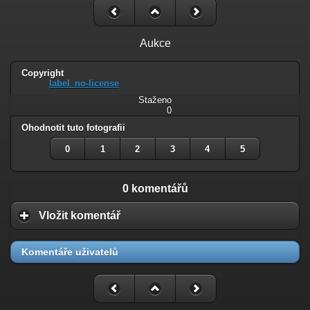
Aukce
Copyright
label_no-license
Staženo
0
Ohodnotit tuto fotografii
0
1
2
3
4
5
0 komentářů
Vložit komentář
Komentáře uživatelů